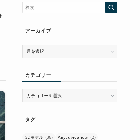
ント
アーカイブ
ア
ー
カ
イ
カテゴリー
ブ
カ
テ
ゴ
リ
タグ
ー
3Dモデル
(35)
AnycubicSlicer
(2)