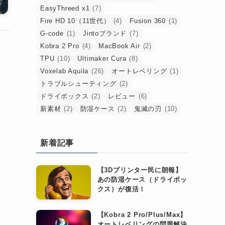
EasyThreed x1
(7)
Fire HD 10（11世代）
(4)
Fusion 360
(1)
G-code
(1)
Jintoブランド
(7)
Kobra 2 Pro
(4)
MacBook Air
(2)
TPU
(10)
Ultimaker Cura
(8)
Voxelab Aquila
(26)
オートレベリング
(1)
トラブルシューティング
(2)
ドライボックス
(2)
レビュー
(6)
新素材
(2)
防湿ケース
(2)
鬼滅の刃
(10)
新着記事
【3Dプリンター民に朗報】
あの防湿ケース（ドライボッ
クス）が復活！
【Kobra 2 Pro/Plus/Max】
オートレベリングの問題解決