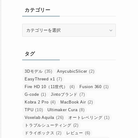
イ
カテゴリー
ブ
カ
テ
ゴ
リ
タグ
ー
3Dモデル
(35)
AnycubicSlicer
(2)
EasyThreed x1
(7)
Fire HD 10（11世代）
(4)
Fusion 360
(1)
G-code
(1)
Jintoブランド
(7)
Kobra 2 Pro
(4)
MacBook Air
(2)
TPU
(10)
Ultimaker Cura
(8)
Voxelab Aquila
(26)
オートレベリング
(1)
トラブルシューティング
(2)
ドライボックス
(2)
レビュー
(6)