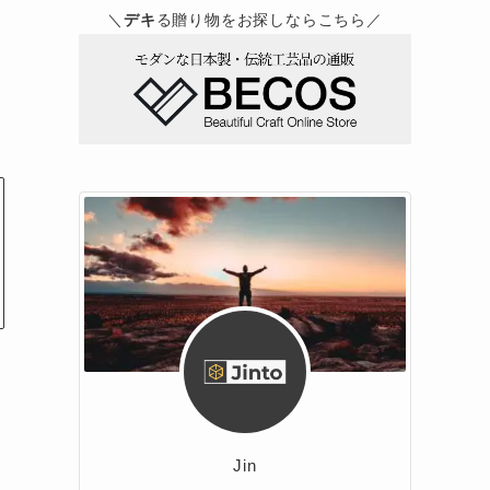
＼
デキ
る贈り物をお探しならこちら／
解
説
Jin