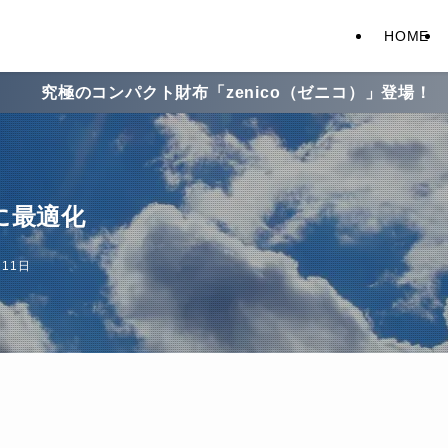
HOME
財布「zenico（ゼニコ）」登場！
a に最適化
月11日