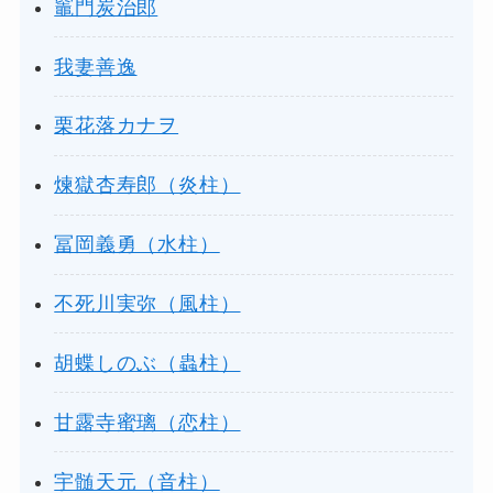
竈門炭治郎
我妻善逸
栗花落カナヲ
煉獄杏寿郎（炎柱）
冨岡義勇（水柱）
不死川実弥（風柱）
胡蝶しのぶ（蟲柱）
甘露寺蜜璃（恋柱）
宇髄天元（音柱）