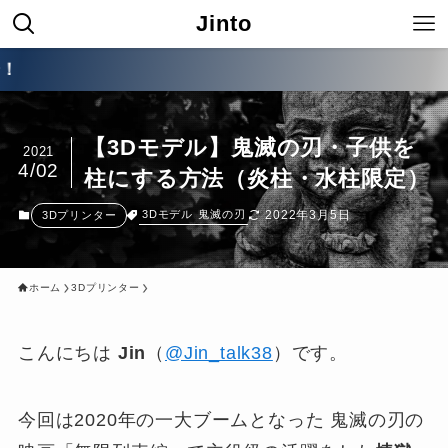
Jinto
究極のコン
【3Dモデル】鬼滅の刃・子供を
2021
4/02
柱にする方法（炎柱・水柱限定）
2022年3月5日
3Dモデル
鬼滅の刃
3Dプリンター
ホーム
3Dプリンター
こんにちは
Jin
（
@Jin_talk38
）です。
今回は2020年の一大ブームとなった 鬼滅の刃の