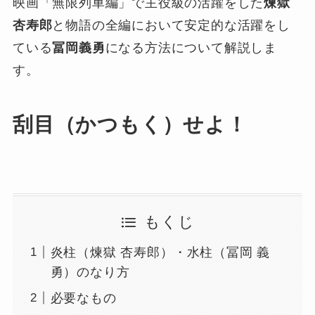
映画「無限列車編」で主役級の活躍をした
煉獄
杏寿郎
と物語の全編において安定的な活躍をし
ている
冨岡義勇
になる方法について解説しま
す。
刮目（かつもく）せよ！
もくじ
炎柱（煉獄 杏寿郎）・水柱（冨岡 義
勇）のなり方
必要なもの