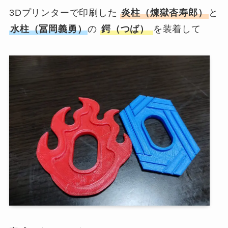
3Dプリンターで印刷した
炎柱（煉獄杏寿郎）
と
水柱（冨岡義勇）
の
鍔（つば）
を装着して