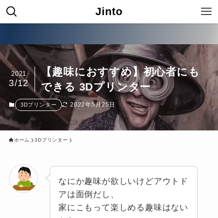
Jinto
究極のコンパ
【趣味におすすめ】初心者にも
2021
3/12
できる 3Dプリンター
2022年5月25日
3Dプリンター
ホーム
3Dプリンター
なにか趣味が欲しいけどアウトド
アは面倒だし、
家にこもって楽しめる趣味はない