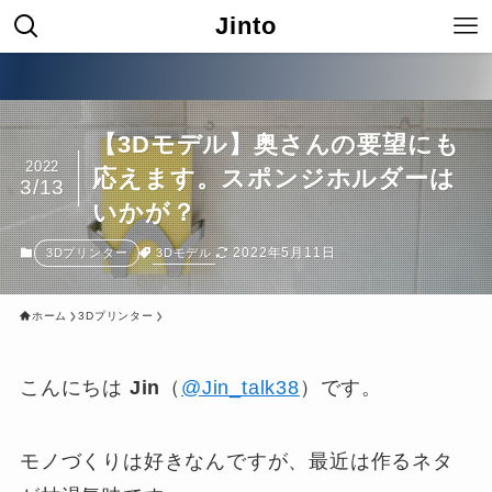
Jinto
究極のコンパ
【3Dモデル】奥さんの要望にも
2022
応えます。スポンジホルダーは
3/13
いかが？
2022年5月11日
3Dモデル
3Dプリンター
ホーム
3Dプリンター
こんにちは
Jin
（
@Jin_talk38
）です。
モノづくりは好きなんですが、最近は作るネタ